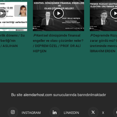
rlik dönemi / Su
🔎Kentsel dönüşümde finansal
🔎Depremde Rüzgâ
berliği’nin
engeller ve olası çözümler neler?
zarar gördü mü? E
? / ASLIHAN
/ DEPREM ÖZEL / PROF. DR ALİ
üretiminde mevcu
HEPŞEN
İBRAHİM ERDEN
Bu site
alemdarhost.com
sunucularında barındırılmaktadır
INSTAGRAM
LINKEDIN
X