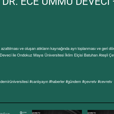
OÇ. DR. ECE ÜMMÜ DEVEC
i, azaltılması ve oluşan atıkların kaynağında ayrı toplanması ve ger
veci ile Ondokuz Mayıs Üniversitesi İklim Elçisi Batuhan Ateşli Çevr
sdemirüniversitesi #canlıyayın #haberler #gündem #çevretv #cevretv