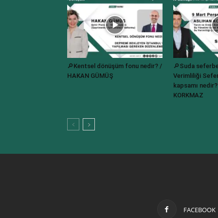
🔎Kentsel dönüşüm fonu nedir? /
🔎Suda seferbe
HAKAN GÜMÜŞ
Verimliliği Sefer
kapsamı nedir
KORKMAZ
FACEBOOK