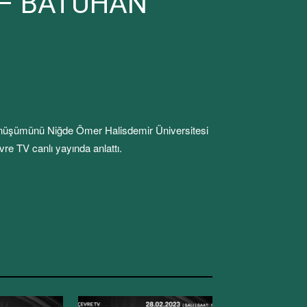
İ – BATUHAN
i dönüşümünü Niğde Ömer Halisdemir Üniversitesi
e TV canlı yayında anlattı.