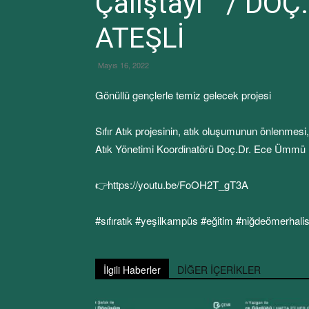
Çalıştayı” / D
ATEŞLİ
Mayıs 16, 2022
Gönüllü gençlerle temiz gelecek projesi
Sıfır Atık projesinin, atık oluşumunun önlenmes
Atık Yönetimi Koordinatörü Doç.Dr. Ece Ümmü De
👉https://youtu.be/FoOH2T_gT3A
#sıfıratık #yeşilkampüs #eğitim #niğdeömerhali
İlgili Haberler
DİĞER İÇERİKLER