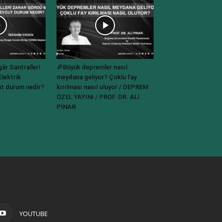
r Santralleri
🔎Büyük depremler nasıl
lektrik
meydana geliyor? Çoklu fay
t durum nedir?
kırılması nasıl oluyor / DEPREM
ÖZEL YAYINI / PROF. DR. ALİ
PINAR
YOUTUBE