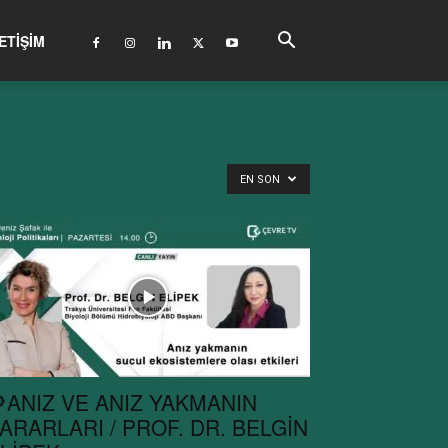
ETIŞIM
EN SON
ANIZ VE ANIZ YAKMANIN
ARARLARI / PROF. DR. BELGİN