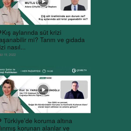
Kış aylarında süt krizi
aşanabilir mi? Tarım ve gıdada
izi nasıl...
lül 19, 2022
 Türkiye’de koruma altına
lınmış korunan alanlar ve