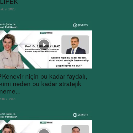
LİPEK
ak 9, 2023
Kenevir niçin bu kadar faydalı,
kimi neden bu kadar stratejik
neme...
sım 7, 2022