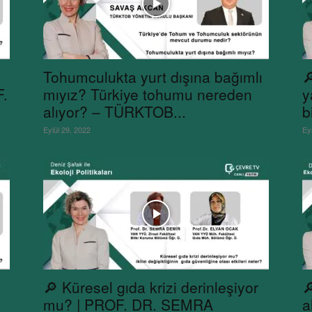
Tohumculukta yurt dışına bağımlı

F.
mıyız? Türkiye tohumu nereden
y
alıyor? – TÜRKTOB...
b
Eylül 29, 2022
Ey
🔎 Küresel gıda krizi derinleşiyor

mu? | PROF. DR. SEMRA
a