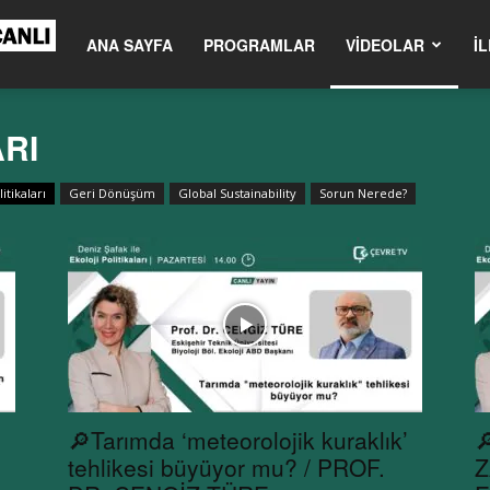
m.tr
ANA SAYFA
PROGRAMLAR
VIDEOLAR
İL
ARI
itikaları
Geri Dönüşüm
Global Sustainability
Sorun Nerede?
🔎Tarımda ‘meteorolojik kuraklık’

tehlikesi büyüyor mu? / PROF.
Z