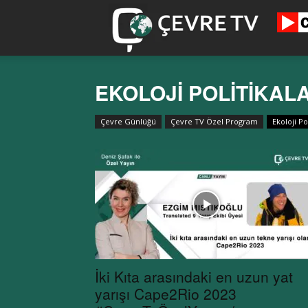
cevretv.co
EKOLOJI POLITIKAL
Çevre Günlüğü
Çevre TV Özel Program
Ekoloji Pol
İki Kıta arasındaki en uzun yat
yarışı Cape2Rio 2023