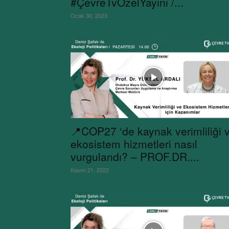
#ÇevreTvÖzelYayını /...
Ocak 30, 2023
📍COP27 ‘de kaynak verimliliği 
ekosistem hizmetleri nasıl
vurgulandı? – PROF.DR....
Kasım 21, 2022