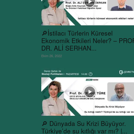
🔎İstilacı Türlerin Küresel
Ekonomik Etkileri Neler? – PRO
DR. ALİ SERHAN...
Ekim 26, 2022
🔎 Dünyada Su Krizi Büyüyor.
Türkiye’de su kıtlığı var mı? |...