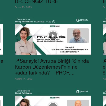
DR. CENGİZ TÜRE
E
Ocak 23, 2023
Oc
ve
📍Sanayici Avrupa Birliği “Sınırda

Karbon Düzenlemesi”nin ne
e
kadar farkında? – PROF....
ö
Kasım 14, 2022
Ka