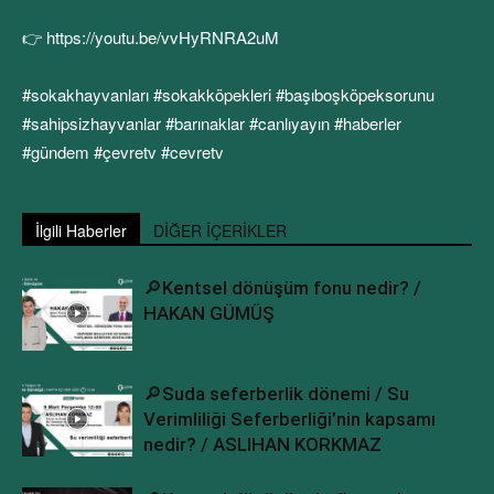
👉 https://youtu.be/vvHyRNRA2uM
#sokakhayvanları #sokakköpekleri #başıboşköpeksorunu
#sahipsizhayvanlar #barınaklar #canlıyayın #haberler
#gündem #çevretv #cevretv
İlgili Haberler
DİĞER İÇERİKLER
🔎Kentsel dönüşüm fonu nedir? /
HAKAN GÜMÜŞ
🔎Suda seferberlik dönemi / Su
Verimliliği Seferberliği’nin kapsamı
nedir? / ASLIHAN KORKMAZ