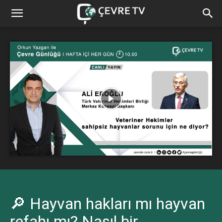
🔎 Hayvan hakları mı hayvan
refahı mı? Nasıl bir