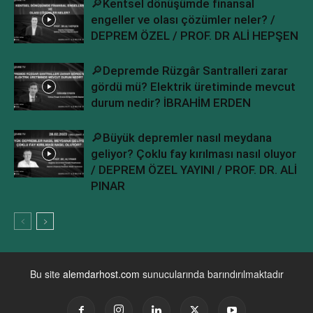
🔎Kentsel dönüşümde finansal
engeller ve olası çözümler neler? /
DEPREM ÖZEL / PROF. DR ALİ HEPŞEN
🔎Depremde Rüzgâr Santralleri zarar
gördü mü? Elektrik üretiminde mevcut
durum nedir? İBRAHİM ERDEN
🔎Büyük depremler nasıl meydana
geliyor? Çoklu fay kırılması nasıl oluyor
/ DEPREM ÖZEL YAYINI / PROF. DR. ALİ
PINAR
Bu site
alemdarhost.com
sunucularında barındırılmaktadır