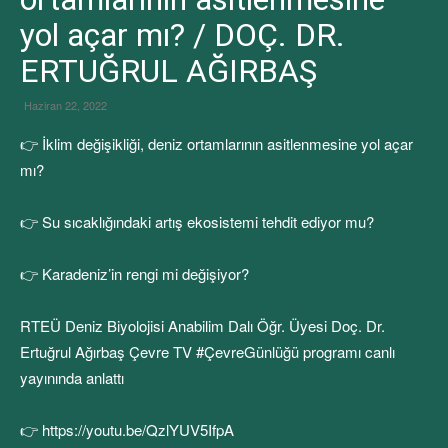
yol açar mı? / DOÇ. DR.
ERTUĞRUL AĞIRBAŞ
Haziran 22, 2022
👉 İklim değişikliği, deniz ortamlarının asitlenmesine yol açar
mı?
👉 Su sıcaklığındaki artış ekosistemi tehdit ediyor mu?
👉 Karadeniz’in rengi mi değişiyor?
RTEÜ Deniz Biyolojisi Anabilim Dalı Öğr. Üyesi Doç. Dr.
Ertuğrul Ağırbaş Çevre TV #ÇevreGünlüğü programı canlı
yayınında anlattı
👉 https://youtu.be/QzlYUV5IfpA