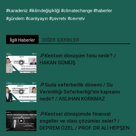
#karadeniz #iklimdeğişikliği #climatechange #haberler
#gündem #canlıyayın #çevretv #cevretv
İlgili Haberler
DİĞER İÇERİKLER
🔎Kentsel dönüşüm fonu nedir? /
HAKAN GÜMÜŞ
🔎Suda seferberlik dönemi / Su
Verimliliği Seferberliği’nin kapsamı
nedir? / ASLIHAN KORKMAZ
🔎Kentsel dönüşümde finansal
engeller ve olası çözümler neler? /
DEPREM ÖZEL / PROF. DR ALİ HEPŞEN