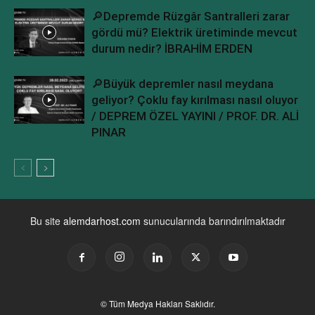
🔎Depremde Rüzgâr Santralleri zarar
gördü mü? Elektrik üretiminde mevcut
durum nedir? İBRAHİM ERDEN
🔎Büyük depremler nasıl meydana
geliyor? Çoklu fay kırılması nasıl oluyor
/ DEPREM ÖZEL YAYINI / PROF. DR. ALİ
PINAR
Bu site
alemdarhost.com
sunucularında barındırılmaktadır
© Tüm Medya Hakları Saklıdır.