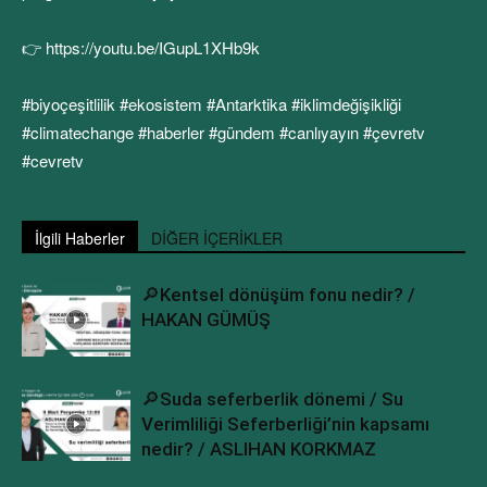
👉 https://youtu.be/IGupL1XHb9k
#biyoçeşitlilik #ekosistem #Antarktika #iklimdeğişikliği
#climatechange #haberler #gündem #canlıyayın #çevretv
#cevretv
İlgili Haberler
DİĞER İÇERİKLER
🔎Kentsel dönüşüm fonu nedir? /
HAKAN GÜMÜŞ
🔎Suda seferberlik dönemi / Su
Verimliliği Seferberliği’nin kapsamı
nedir? / ASLIHAN KORKMAZ