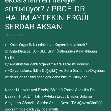
sürüklüyor? / PROF. DR.
HALİM AYTEKİN ERGÜL-
SERDAR AKSAN
Nisan 21, 2022
👉Kalıcı Organik Kirleticiler ve Kaynakları Nelerdir?
👉Antarktika’da KURULU Bilim Üstlerinden Kaynaklanan
Kirlilik,
👉Araştırmalar canlı organizmalara zarar mı veriyor?
👉Okyanuslarda İklim Değişikliği ve Sera Gazları 👉Okyanus
ve denizler sanıldığından çok daha hızlı mı ısınıyor?
Kocaeli Üniversitesi Biyoloji Bölümü Zooloji Anabilim Dalı
Başkanı Prof. Dr. Halim Aytekin Ergül, Biyoloji Bölümü
Araştırma Görevlisi Serdar Aksan Çevre TV #ÇevreGünlüğü
programında canlı yayında anlattı.