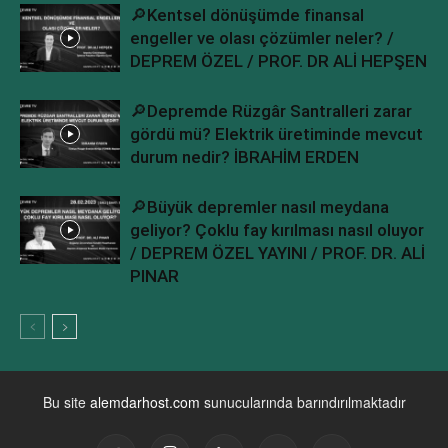
🔎Kentsel dönüşümde finansal
engeller ve olası çözümler neler? /
DEPREM ÖZEL / PROF. DR ALİ HEPŞEN
🔎Depremde Rüzgâr Santralleri zarar
gördü mü? Elektrik üretiminde mevcut
durum nedir? İBRAHİM ERDEN
🔎Büyük depremler nasıl meydana
geliyor? Çoklu fay kırılması nasıl oluyor
/ DEPREM ÖZEL YAYINI / PROF. DR. ALİ
PINAR
Bu site
alemdarhost.com
sunucularında barındırılmaktadır