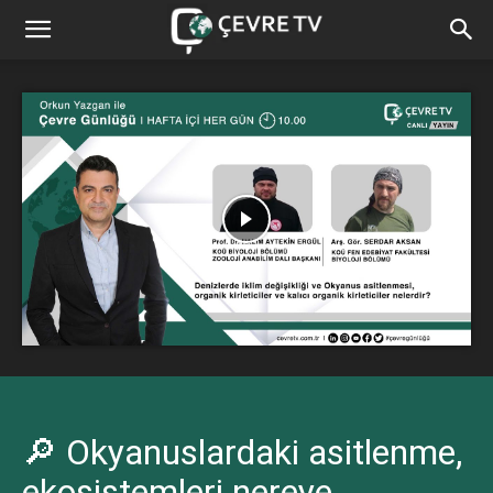
🔎 Okyanuslardaki asitlenme,
ekosistemleri nereye