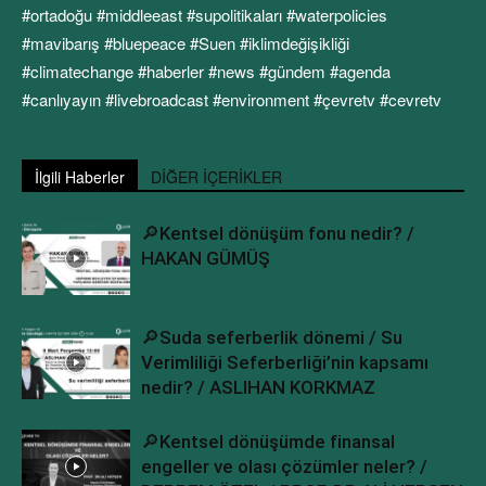
#ortadoğu #middleeast #supolitikaları #waterpolicies
#mavibarış #bluepeace #Suen #iklimdeğişikliği
#climatechange #haberler #news #gündem #agenda
#canlıyayın #livebroadcast #environment #çevretv #cevretv
İlgili Haberler
DİĞER İÇERİKLER
🔎Kentsel dönüşüm fonu nedir? /
HAKAN GÜMÜŞ
🔎Suda seferberlik dönemi / Su
Verimliliği Seferberliği’nin kapsamı
nedir? / ASLIHAN KORKMAZ
🔎Kentsel dönüşümde finansal
engeller ve olası çözümler neler? /