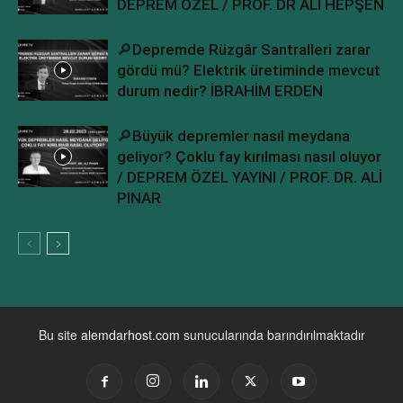
DEPREM ÖZEL / PROF. DR ALİ HEPŞEN
🔎Depremde Rüzgâr Santralleri zarar
gördü mü? Elektrik üretiminde mevcut
durum nedir? İBRAHİM ERDEN
🔎Büyük depremler nasıl meydana
geliyor? Çoklu fay kırılması nasıl oluyor
/ DEPREM ÖZEL YAYINI / PROF. DR. ALİ
PINAR
Bu site
alemdarhost.com
sunucularında barındırılmaktadır