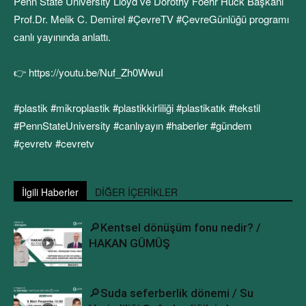
Penn State University Lloyd ve Dorothy Foehr Huck Başkanı
Prof.Dr. Melik C. Demirel #ÇevreTV #ÇevreGünlüğü programı
canlı yayınında anlattı.
👉 https://youtu.be/Nuf_Zh0WwuI
#plastik #mikroplastik #plastikkirliliği #plastikatık #tekstil
#PennStateUniversity #canlıyayın #haberler #gündem
#çevretv #cevretv
İlgili Haberler
DİĞER İÇERİKLER
🔎Kentsel dönüşüm fonu nedir? /
HAKAN GÜMÜŞ
🔎Suda seferberlik dönemi / Su