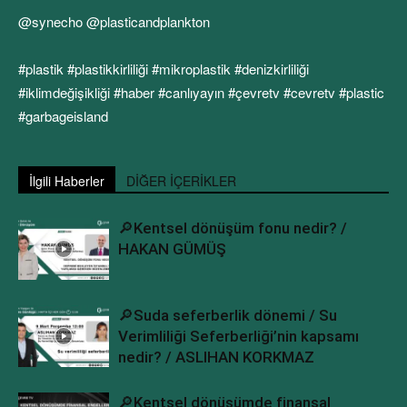
@synecho @plasticandplankton
#plastik #plastikkirliliği #mikroplastik #denizkirliliği
#iklimdeğişikliği #haber #canlıyayın #çevretv #cevretv #plastic
#garbageisland
İlgili Haberler
DİĞER İÇERİKLER
🔎Kentsel dönüşüm fonu nedir? /
HAKAN GÜMÜŞ
🔎Suda seferberlik dönemi / Su
Verimliliği Seferberliği’nin kapsamı
nedir? / ASLIHAN KORKMAZ
🔎Kentsel dönüşümde finansal