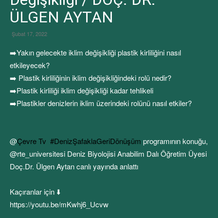
ÜLGEN AYTAN
Şubat 17, 2022
➡️Yakın gelecekte iklim değişikliği plastik kirliliğini nasıl
etkileyecek?
➡️ Plastik kirliliğinin iklim değişikliğindeki rolü nedir?
➡️Plastik kirliliği iklim değişikliği kadar tehlikeli
➡️Plastikler denizlerin iklim üzerindeki rolünü nasıl etkiler?
@
Çevre Tv
#DenizŞafaklaGeriDönüşüm
programının konuğu,
@rte_universitesi Deniz Biyolojisi Anabilim Dalı Öğretim Üyesi
Doç.Dr. Ülgen Aytan canlı yayında anlattı
Kaçıranlar için ⬇️
https://youtu.be/mKwhj6_Ucvw