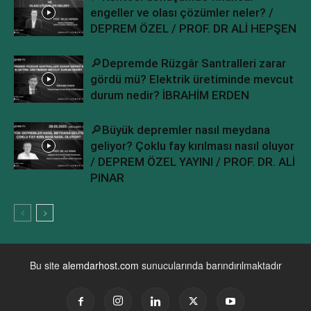
engeller ve olası çözümler neler? /
DEPREM ÖZEL / PROF. DR ALİ HEPŞEN
🔎Depremde Rüzgâr Santralleri zarar
gördü mü? Elektrik üretiminde mevcut
durum nedir? İBRAHİM ERDEN
🔎Büyük depremler nasıl meydana
geliyor? Çoklu fay kırılması nasıl oluyor
/ DEPREM ÖZEL YAYINI / PROF. DR. ALİ
PINAR
Bu site
alemdarhost.com
sunucularında barındırılmaktadır