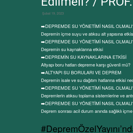
Edilmeli? / PR
Şubat 19, 2023
➡️DEPREMDE SU YÖNETİMİ NASIL OLMALI
Depremin içme suyu ve atıksu alt yapısına etkis
➡️DEPREMDE SU YÖNETİMİ NASIL OLMALI
Depremin su kaynaklarına etkisi
➡️DEPREMİN SU KAYNAKLARINA ETKİSİ
Altyapı boru hatları depreme karşı güvenli mü?
➡️ALTYAPI SU BORULARI VE DEPREM
Depremin isale ve su dağıtım hatlarına etkisi ne
➡️DEPREMDE SU YÖNETİMİ NASIL OLMALI
Depremlerin atıksu toplama sistemlerine ve arıtma
➡️DEPREMDE SU YÖNETİMİ NASIL OLMALI
Deprem sonrası acil durum anında sağlıklı içme 
#DepremÖzelYayını’nda 