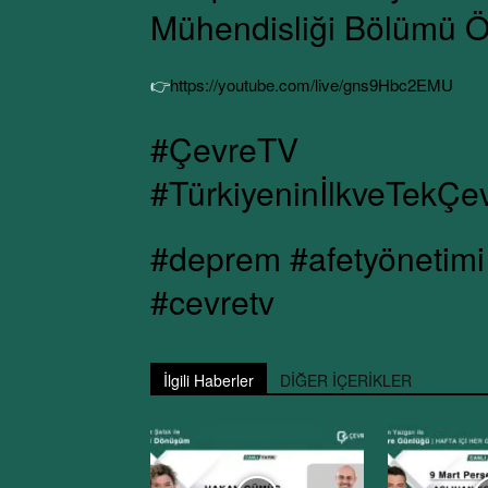
Mühendisliği Bölümü Ö
👉
https://youtube.com/live/gns9Hbc2EMU
#ÇevreTV
#TürkiyeninİlkveTekÇe
#deprem #afetyönetimi 
#cevretv
İlgili Haberler
DİĞER İÇERİKLER