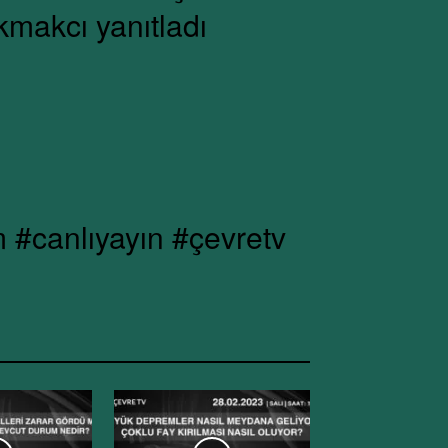
makcı yanıtladı
 #canlıyayın #çevretv