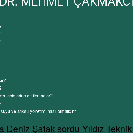
OF.DR. MEHMET ÇAKMAKC
?
i
?
dir?
?
 tesislerine etkileri neler?
?
suyu ve atıksu yönetimi nasıl olmalıdır?
Deniz Şafak sordu Yıldız Teknik 