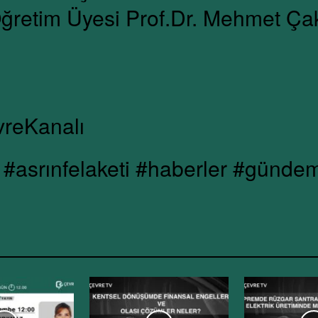
ğretim Üyesi Prof.Dr. Mehmet Çak
vreKanalı
#asrınfelaketi #haberler #gündem