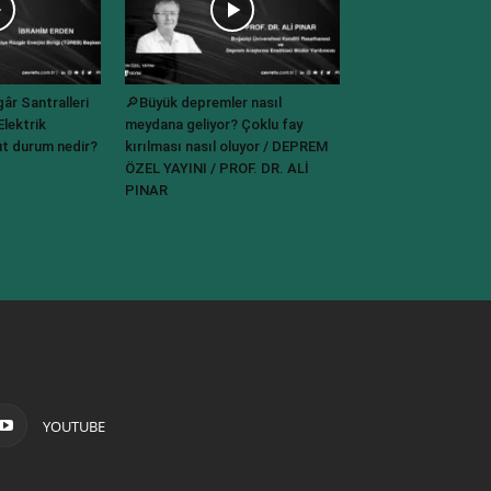
r Santralleri
🔎Büyük depremler nasıl
lektrik
meydana geliyor? Çoklu fay
t durum nedir?
kırılması nasıl oluyor / DEPREM
ÖZEL YAYINI / PROF. DR. ALİ
PINAR
YOUTUBE