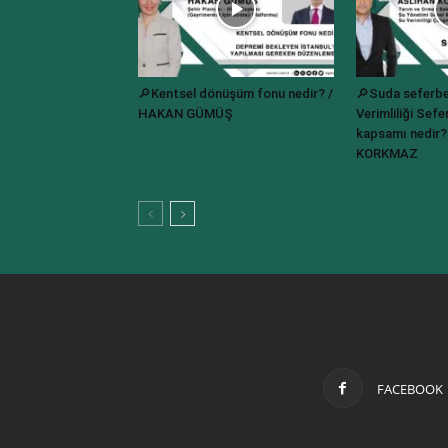
🔎Kentsel dönüşüm fonu nedir? /
🔎Suda seferbe
HAKAN GÜMÜŞ
Verimliliği Sefer
kapsamı nedir
KORKMAZ
FACEBOOK