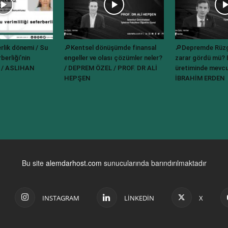
rlik dönemi / Su
🔎Kentsel dönüşümde finansal
🔎Depremde Rüzgâ
berliği’nin
engeller ve olası çözümler neler?
zarar gördü mü? E
? / ASLIHAN
/ DEPREM ÖZEL / PROF. DR ALİ
üretiminde mevcu
HEPŞEN
İBRAHİM ERDEN
Bu site
alemdarhost.com
sunucularında barındırılmaktadır
INSTAGRAM
LINKEDIN
X