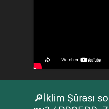
🔎İklim Şûrası so