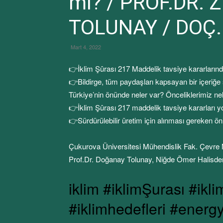
mı? / PROF.DR.
TOLUNAY / DOÇ.
Mart 4, 2022
👉İklim Şûrası 217 Maddelik tavsiye kararların
👉Bildirge, tüm paydaşları kapsayan bir içeriğe
Türkiye’nin önünde neler var? Önceliklerimiz nel
👉İklim Şûrası 217 maddelik tavsiye kararları yo
👉Sürdürülebilir üretim için alınması gereken ön
Çukurova Üniversitesi Mühendislik Fak. Çevre 
Prof.Dr. Doğanay Tolunay, Niğde Ömer Halisde
iklim #iklimŞurası #ikli
#iklimhedefleri #energ