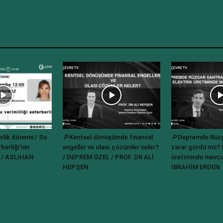
rlik dönemi / Su
🔎Kentsel dönüşümde finansal
🔎Depremde Rüzgâ
berliği’nin
engeller ve olası çözümler neler?
zarar gördü mü? E
? / ASLIHAN
/ DEPREM ÖZEL / PROF. DR ALİ
üretiminde mevcu
HEPŞEN
İBRAHİM ERDEN