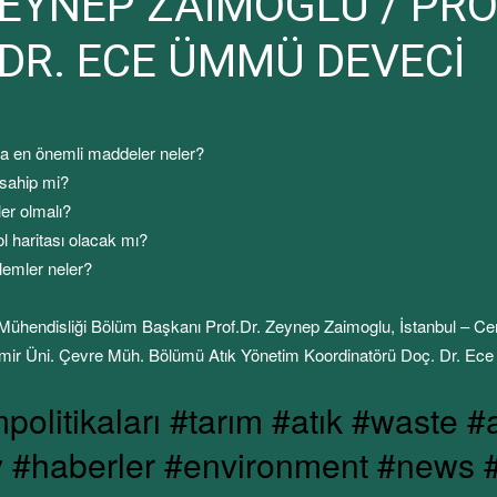
 ZEYNEP ZAİMOGLU / PR
DR. ECE ÜMMÜ DEVECİ
da en önemli maddeler neler?
 sahip mi?
er olmalı?
l haritası olacak mı?
lemler neler?
Mühendisliği Bölüm Başkanı Prof.Dr. Zeynep Zaimoglu, İstanbul – C
mir Üni. Çevre Müh. Bölümü Atık Yönetim Koordinatörü Doç. Dr. Ece
mpolitikaları #tarım #atık #waste #
y #haberler #environment #news #