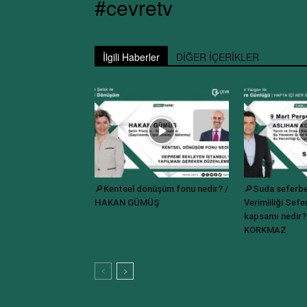
#cevretv
İlgili Haberler
DİĞER İÇERİKLER
🔎Kentsel dönüşüm fonu nedir? /
🔎Suda seferbe
HAKAN GÜMÜŞ
Verimliliği Sefer
kapsamı nedir
KORKMAZ