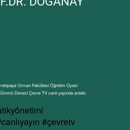
OF.DR. DOĞANAY
errahpaşa Orman Fakültesi Öğretim Üyesi
 Ümmü Deveci Çevre TV canlı yayında anlattı.
atıkyönetimi
canlıyayın #çevretv