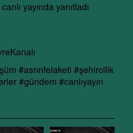
anlı yayında yanıtladı
vreKanalı
m #asrınfelaketi #şehircilik
erler #gündem #canlıyayın