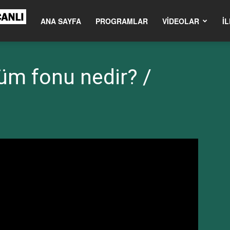
om.tr
ANA SAYFA
PROGRAMLAR
VIDEOLAR
İL
üm fonu nedir? /