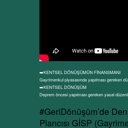
➡️KENTSEL DÖNÜŞÜMÜN FİNANSMANI
Gayrimenkul piyasasında yapılması gereken d
➡️KENTSEL DÖNÜŞÜM
Deprem öncesi yapılması gereken yasal düzen
#GeriDönüşüm’de Deniz
Plancısı GİSP (Gayrimen