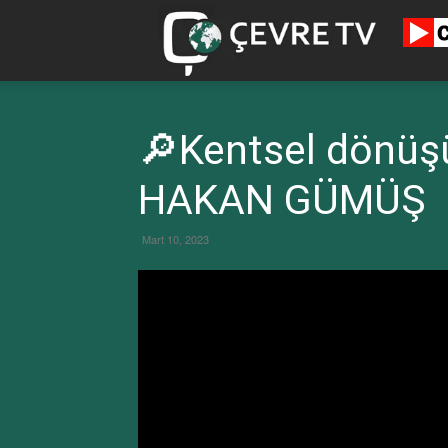
cevretv.c
🔎Kentsel dönüş
HAKAN GÜMÜŞ
Mart 10, 2023