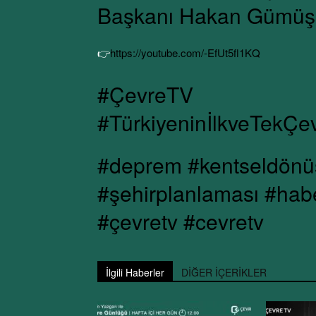
Başkanı Hakan Gümüş c
👉
https://youtube.com/-EfUt5fl1KQ
#ÇevreTV
#TürkiyeninİlkveTekÇe
#deprem #kentseldönüşü
#şehirplanlaması #hab
#çevretv #cevretv
İlgili Haberler
DİĞER İÇERİKLER