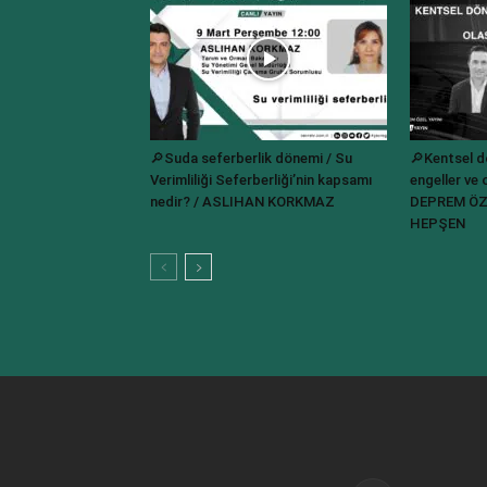
🔎Suda seferberlik dönemi / Su
🔎Kentsel 
Verimliliği Seferberliği’nin kapsamı
engeller ve 
nedir? / ASLIHAN KORKMAZ
DEPREM ÖZE
HEPŞEN