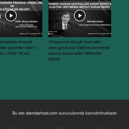
dönüşümde finansal
🔎Depremde Rüzgâr Santralleri
olası çözümler neler? /
zarar gördü mü? Elektrik üretiminde
L / PROF. DR ALİ
mevcut durum nedir? İBRAHİM
ERDEN
Bu site
alemdarhost.com
sunucularında barındırılmaktadır