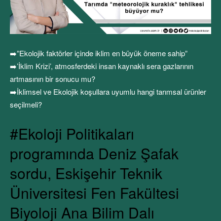
➡️”Ekolojik faktörler içinde iklim en büyük öneme sahip”
➡️’İklim Krizi’, atmosferdeki insan kaynaklı sera gazlarının
artmasının bir sonucu mu?
➡️İklimsel ve Ekolojik koşullara uyumlu hangi tarımsal ürünler
seçilmeli?
#Ekoloji Politikaları
programında Deniz Şafak
sordu, Eskişehir Teknik
Üniversitesi Fen Fakültesi
Biyoloji Ana Bilim Dalı