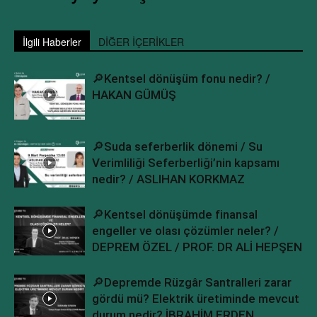
İlgili Haberler
DİĞER İÇERİKLER
🔎Kentsel dönüşüm fonu nedir? /
HAKAN GÜMÜŞ
🔎Suda seferberlik dönemi / Su
Verimliliği Seferberliği’nin kapsamı
nedir? / ASLIHAN KORKMAZ
🔎Kentsel dönüşümde finansal
engeller ve olası çözümler neler? /
DEPREM ÖZEL / PROF. DR ALİ HEPŞEN
🔎Depremde Rüzgâr Santralleri zarar
gördü mü? Elektrik üretiminde mevcut
durum nedir? İBRAHİM ERDEN