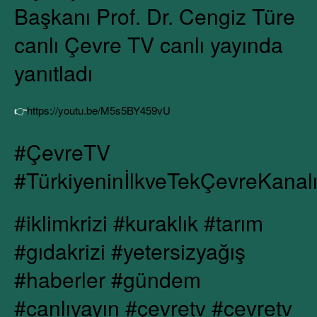
Başkanı Prof. Dr. Cengiz Türe
canlı Çevre TV canlı yayında
yanıtladı
👉
https://youtu.be/M5s5BY459vU
#ÇevreTV
#TürkiyeninİlkveTekÇevreKanal
#iklimkrizi #kuraklık #tarım
#gıdakrizi #yetersizyağış
#haberler #gündem
#canlıyayın #çevretv #cevretv