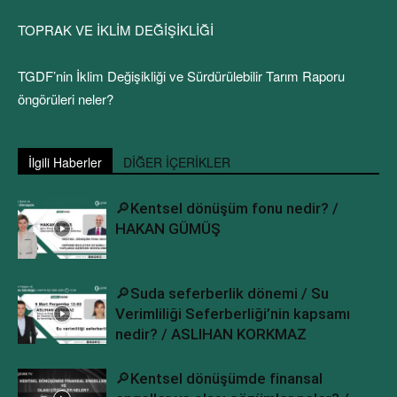
TOPRAK VE İKLİM DEĞİŞİKLİĞİ
TGDF’nin İklim Değişikliği ve Sürdürülebilir Tarım Raporu
öngörüleri neler?
İlgili Haberler
DİĞER İÇERİKLER
🔎Kentsel dönüşüm fonu nedir? /
HAKAN GÜMÜŞ
🔎Suda seferberlik dönemi / Su
Verimliliği Seferberliği’nin kapsamı
nedir? / ASLIHAN KORKMAZ
🔎Kentsel dönüşümde finansal