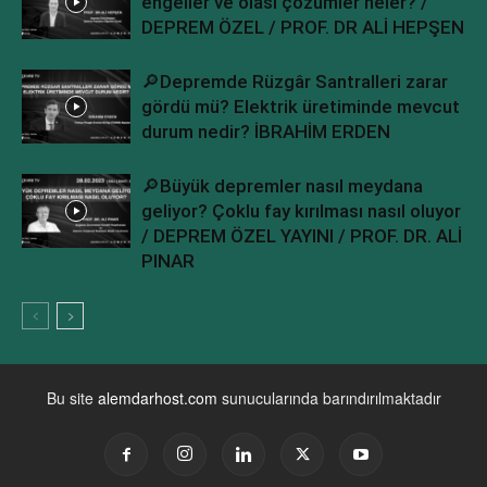
engeller ve olası çözümler neler? /
DEPREM ÖZEL / PROF. DR ALİ HEPŞEN
🔎Depremde Rüzgâr Santralleri zarar
gördü mü? Elektrik üretiminde mevcut
durum nedir? İBRAHİM ERDEN
🔎Büyük depremler nasıl meydana
geliyor? Çoklu fay kırılması nasıl oluyor
/ DEPREM ÖZEL YAYINI / PROF. DR. ALİ
PINAR
Bu site
alemdarhost.com
sunucularında barındırılmaktadır