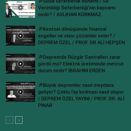
🔎Suda seferberlik dönemi / Su
Verimliliği Seferberliği’nin kapsamı
nedir? / ASLIHAN KORKMAZ
🔎Kentsel dönüşümde finansal
engeller ve olası çözümler neler? /
DEPREM ÖZEL / PROF. DR ALİ HEPŞEN
🔎Depremde Rüzgâr Santralleri zarar
gördü mü? Elektrik üretiminde mevcut
durum nedir? İBRAHİM ERDEN
🔎Büyük depremler nasıl meydana
geliyor? Çoklu fay kırılması nasıl oluyor
/ DEPREM ÖZEL YAYINI / PROF. DR. ALİ
PINAR