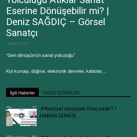
Eserine Dönüşebilir mi? |
Deniz SAĞDIÇ – Görsel
Sanatçı
Kasım 8, 2021
“Geri dönüşümün sanat yolculuğu”
Kot kumaşı, düğme, elektronik devreler, kablolar…
İlgili Haberler
DİĞER İÇERİKLER
🔎Kentsel dönüşüm fonu nedir? /
HAKAN GÜMÜŞ