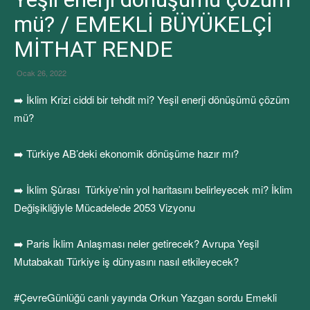
mü? / EMEKLİ BÜYÜKELÇİ
MİTHAT RENDE
Ocak 26, 2022
➡️ İklim Krizi ciddi bir tehdit mi? Yeşil enerji dönüşümü çözüm
mü?
➡️ Türkiye AB’deki ekonomik dönüşüme hazır mı?
➡️ İklim Şûrası Türkiye’nin yol haritasını belirleyecek mi? İklim
Değişikliğiyle Mücadelede 2053 Vizyonu
➡️ Paris İklim Anlaşması neler getirecek? Avrupa Yeşil
Mutabakatı Türkiye iş dünyasını nasıl etkileyecek?
#ÇevreGünlüğü canlı yayında Orkun Yazgan sordu Emekli