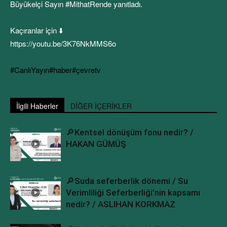
Büyükelçi Sayın #MithatRende yanıtladı.
Kaçıranlar için ⬇️
https://youtu.be/3K76NkMMS6o
#CanlıYayın
#haber
#çevretv
İlgili Haberler
DİĞER İÇERİKLER
🔎Kentsel dönüşüm fonu nedir? /
HAKAN GÜMÜŞ
🔎Suda seferberlik dönemi / Su
Verimliliği Seferberliği’nin kapsamı
nedir? / ASLIHAN KORKMAZ