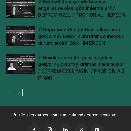
🔎Kentsel dönüşümde finansal
engeller ve olası çözümler neler? /
DEPREM ÖZEL / PROF. DR ALİ HEPŞEN
🔎Depremde Rüzgâr Santralleri zarar
gördü mü? Elektrik üretiminde mevcut
durum nedir? İBRAHİM ERDEN
🔎Büyük depremler nasıl meydana
geliyor? Çoklu fay kırılması nasıl oluyor
/ DEPREM ÖZEL YAYINI / PROF. DR. ALİ
PINAR
Bu site
alemdarhost.com
sunucularında barındırılmaktadır