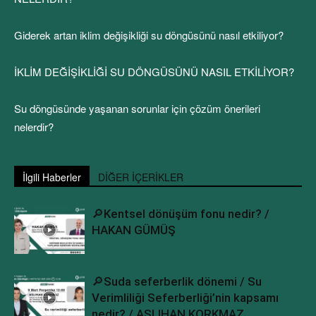
Giderek artan iklim değişikliği su döngüsünü nasıl etkiliyor?
İKLİM DEĞİŞİKLİĞİ SU DÖNGÜSÜNÜ NASIL ETKİLİYOR?
Su döngüsünde yaşanan sorunlar için çözüm önerileri
nelerdir?
İlgili Haberler
DİĞER İÇERİKLER
🔎Kentsel dönüşüm fonu nedir? /
HAKAN GÜMÜŞ
🔎Suda seferberlik dönemi / Su
Verimliliği Seferberliği’nin kapsamı
nedir? / ASLIHAN KORKMAZ