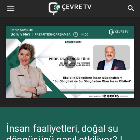
İnsan faaliyetleri, doğal su
döngüsünü nasıl etkiliyor? |