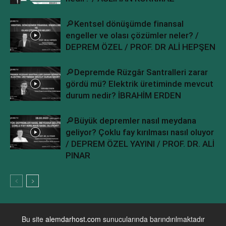
🔎Kentsel dönüşümde finansal
engeller ve olası çözümler neler? /
DEPREM ÖZEL / PROF. DR ALİ HEPŞEN
🔎Depremde Rüzgâr Santralleri zarar
gördü mü? Elektrik üretiminde mevcut
durum nedir? İBRAHİM ERDEN
🔎Büyük depremler nasıl meydana
geliyor? Çoklu fay kırılması nasıl oluyor
/ DEPREM ÖZEL YAYINI / PROF. DR. ALİ
PINAR
Bu site
alemdarhost.com
sunucularında barındırılmaktadır