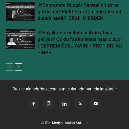
🔎Depremde Rüzgâr Santralleri zarar
gördü mü? Elektrik üretiminde mevcut
durum nedir? İBRAHİM ERDEN
🔎Büyük depremler nasıl meydana
geliyor? Çoklu fay kırılması nasıl oluyor
/ DEPREM ÖZEL YAYINI / PROF. DR. ALİ
PINAR
Bu site
alemdarhost.com
sunucularında barındırılmaktadır
© Tüm Medya Hakları Saklıdır.