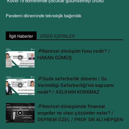
”Kovid-19 dömenimde çocuklar gülümsemeyi unuttu”
Pandemi döneminde teknolojik bağımlılık
İlgili Haberler
DİĞER İÇERİKLER
🔎Kentsel dönüşüm fonu nedir? /
HAKAN GÜMÜŞ
🔎Suda seferberlik dönemi / Su
Verimliliği Seferberliği’nin kapsamı
nedir? / ASLIHAN KORKMAZ
🔎Kentsel dönüşümde finansal
engeller ve olası çözümler neler? /
DEPREM ÖZEL / PROF. DR ALİ HEPŞEN