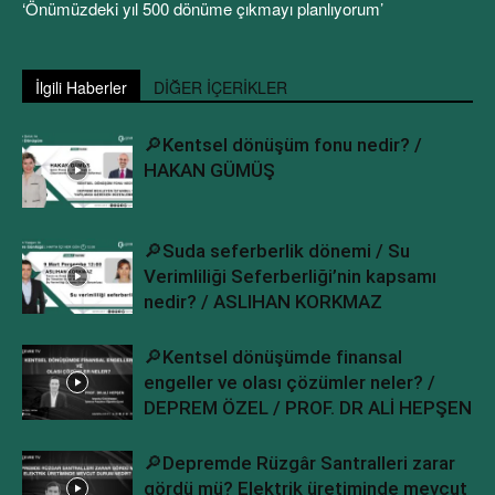
‘Önümüzdeki yıl 500 dönüme çıkmayı planlıyorum’
İlgili Haberler
DİĞER İÇERİKLER
🔎Kentsel dönüşüm fonu nedir? /
HAKAN GÜMÜŞ
🔎Suda seferberlik dönemi / Su
Verimliliği Seferberliği’nin kapsamı
nedir? / ASLIHAN KORKMAZ
🔎Kentsel dönüşümde finansal
engeller ve olası çözümler neler? /
DEPREM ÖZEL / PROF. DR ALİ HEPŞEN
🔎Depremde Rüzgâr Santralleri zarar
gördü mü? Elektrik üretiminde mevcut