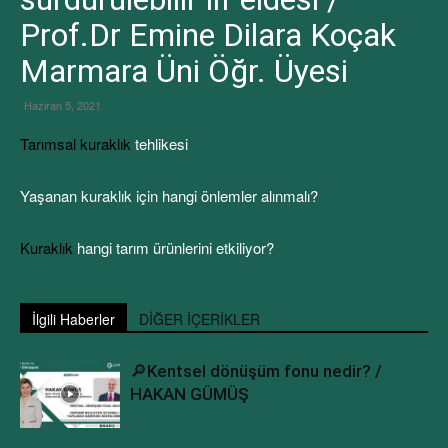
Prof.Dr Emine Dilara Koçak
Marmara Üni Öğr. Üyesi
Haziran 5, 2021
Tarımsal kuraklık
tehlikesi
Yaşanan kuraklık için hangi önlemler alınmalı?
Kuraklık
hangi tarım ürünlerini etkiliyor?
İlgili Haberler
DİĞER İÇERİKLER
🔎Kentsel dönüşüm fonu nedir? /
HAKAN GÜMÜŞ