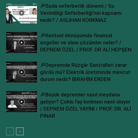
🔎Suda seferberlik dönemi / Su
Verimliliği Seferberliği’nin kapsamı
nedir? / ASLIHAN KORKMAZ
🔎Kentsel dönüşümde finansal
engeller ve olası çözümler neler? /
DEPREM ÖZEL / PROF. DR ALİ HEPŞEN
🔎Depremde Rüzgâr Santralleri zarar
gördü mü? Elektrik üretiminde mevcut
durum nedir? İBRAHİM ERDEN
🔎Büyük depremler nasıl meydana
geliyor? Çoklu fay kırılması nasıl oluyor
/ DEPREM ÖZEL YAYINI / PROF. DR. ALİ
PINAR