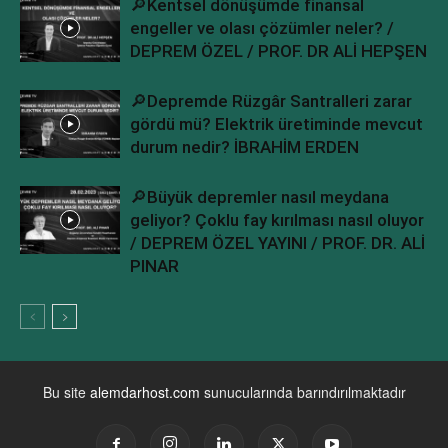
🔎Kentsel dönüşümde finansal
engeller ve olası çözümler neler? /
DEPREM ÖZEL / PROF. DR ALİ HEPŞEN
🔎Depremde Rüzgâr Santralleri zarar
gördü mü? Elektrik üretiminde mevcut
durum nedir? İBRAHİM ERDEN
🔎Büyük depremler nasıl meydana
geliyor? Çoklu fay kırılması nasıl oluyor
/ DEPREM ÖZEL YAYINI / PROF. DR. ALİ
PINAR
Bu site
alemdarhost.com
sunucularında barındırılmaktadır