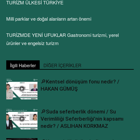
TURİZM ÜLKESİ TÜRKİYE
Milli parklar ve doğal alanların artan önemi
TURİZMDE YENİ UFUKLAR Gastronomi turizmi, yerel
ürünler ve engelsiz turizm
İlgili Haberler
DİĞER İÇERİKLER
🔎Kentsel dönüşüm fonu nedir? /
HAKAN GÜMÜŞ
🔎Suda seferberlik dönemi / Su
Verimliliği Seferberliği’nin kapsamı
nedir? / ASLIHAN KORKMAZ