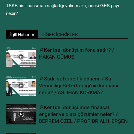
TSKB’nin finansman sağladığı yatırımlar içindeki GES payı
nedir?
İlgili Haberler
DİĞER İÇERİKLER
🔎Kentsel dönüşüm fonu nedir? /
HAKAN GÜMÜŞ
🔎Suda seferberlik dönemi / Su
Verimliliği Seferberliği’nin kapsamı
nedir? / ASLIHAN KORKMAZ
🔎Kentsel dönüşümde finansal
engeller ve olası çözümler neler? /
DEPREM ÖZEL / PROF. DR ALİ HEPŞEN