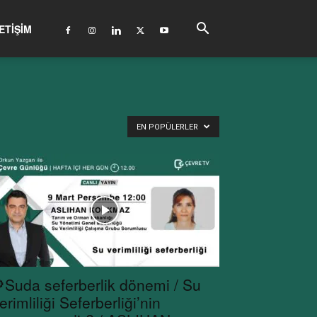
ETIŞIM
EN POPÜLERLER
Suda seferberlik dönemi / Su
erimliliği Seferberliği’nin