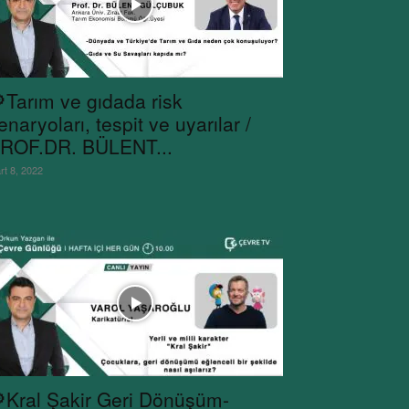
Tarım ve gıdada risk
enaryoları, tespit ve uyarılar /
ROF.DR. BÜLENT...
rt 8, 2022
Kral Şakir Geri Dönüşüm-