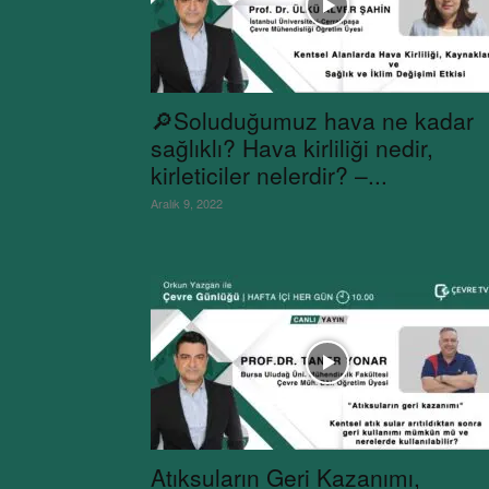
🔎Soluduğumuz hava ne kadar
sağlıklı? Hava kirliliği nedir,
kirleticiler nelerdir? –...
Aralık 9, 2022
Atıksuların Geri Kazanımı,