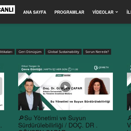
m.tr
ANA SAYFA
PROGRAMLAR
VIDEOLAR
İL
itikaları
Geri Dönüşüm
Global Sustainability
Sorun Nerede?
🔎Su Yönetimi ve Suyun

.
Sürdürülebilirliği / DOÇ. DR .
V