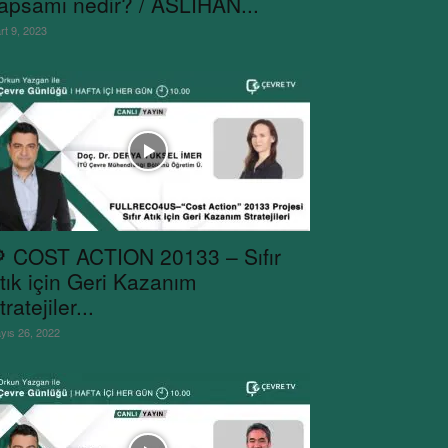
apsamı nedir? / ASLIHAN...
rt 9, 2023
 COST ACTION 20133 – Sıfır
tık için Geri Kazanım
tratejiler...
yıs 26, 2022