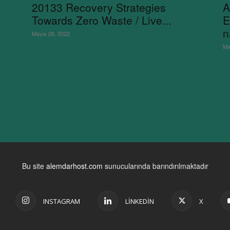
20133 Recovery Strategies
A
Towards Zero Waste / Live...
E
n
Mayıs 26, 2022
Ma
Bu site
alemdarhost.com
sunucularında barındırılmaktadır
INSTAGRAM
LINKEDIN
X