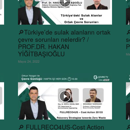
🔎Türkiye’de sulak alanların ortak

çevre sorunları nelerdir? /
s
PROF.DR. HAKAN
P
YİĞİTBAŞIOĞLU
Ma
Mayıs 24, 2022
🔎 FULLRECO4US-Cost Action
