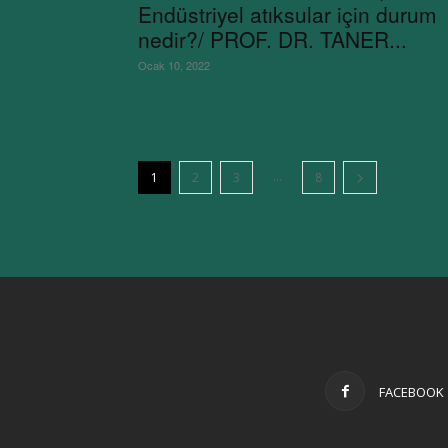
Endüstriyel atıksular için durum
nedir?/ PROF. DR. TANER...
Ocak 10, 2022
...
1
2
3
8
FACEBOOK