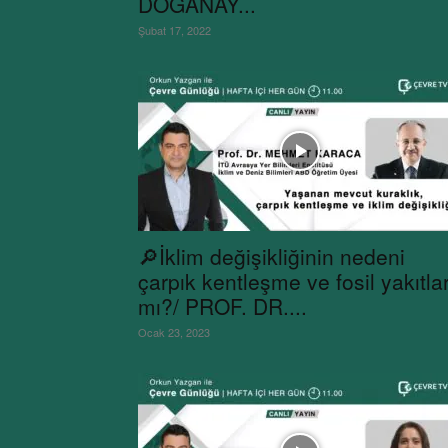
DOĞANAY...
Şubat 17, 2022
🔎İklim değişikliğinin nedeni
çarpık kentleşme ve fosil yakıtla
mı?/ PROF. DR....
Ocak 23, 2023