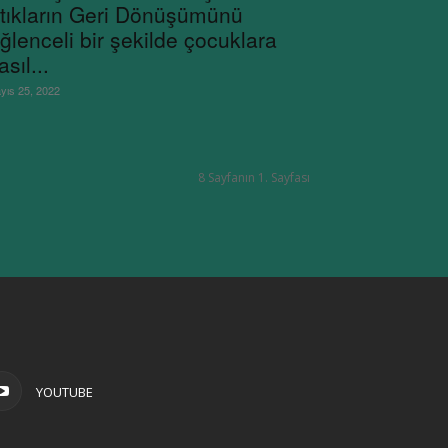
tıkların Geri Dönüşümünü
ğlenceli bir şekilde çocuklara
asıl...
yıs 25, 2022
8 Sayfanın 1. Sayfası
YOUTUBE