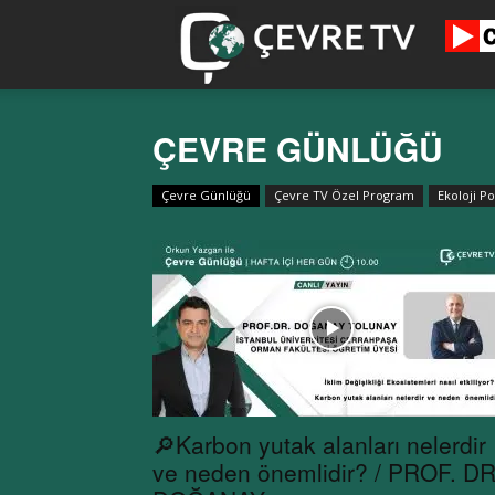
cevretv.co
ÇEVRE GÜNLÜĞÜ
Çevre Günlüğü
Çevre TV Özel Program
Ekoloji Pol
🔎Karbon yutak alanları nelerdir
ve neden önemlidir? / PROF. DR