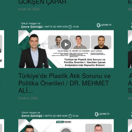
GÖKŞEN ÇAPAR
k
Ocak 24, 2023
Ma
Türkiye’de Plastik Atık Sorunu ve

r
Politika Önerileri / DR. MEHMET
A
ALİ...
S
Ocak 6, 2022
Ma