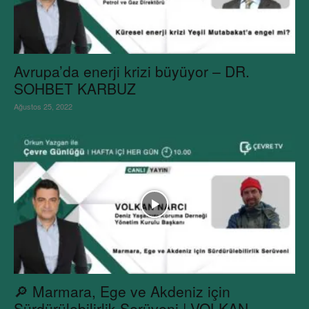
Avrupa’da enerji krizi büyüyor – DR.
SOHBET KARBUZ
Ağustos 25, 2022
🔎 Marmara, Ege ve Akdeniz için
Sürdürülebilirlik Serüveni | VOLKAN