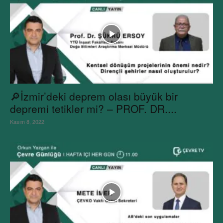
🔎İzmir’deki deprem olası büyük bir
depremi tetikler mi? – PROF. DR....
Kasım 8, 2022