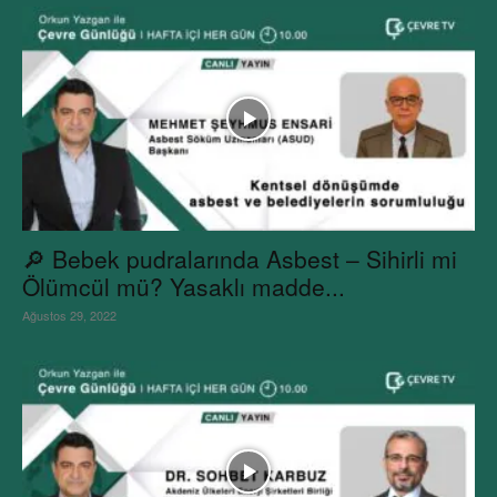
🔎 Bebek pudralarında Asbest – Sihirli mi
Ölümcül mü? Yasaklı madde...
Ağustos 29, 2022