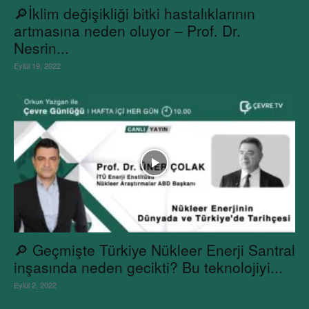
🔎İklim değişikliği bitki hastalıklarının
artmasına neden oluyor – Prof. Dr.
Nesrin...
Eylül 19, 2022
🔎 Geçmişte Türkiye Nükleer Enerji Santral
inşasında neden gecikti? Bu teknolojiyi...
Eylül 2, 2022