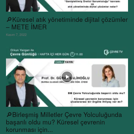
🔎Küresel atık yönetiminde dijital çözümler
– METE İMER
Kasım 7, 2022
🔎Birleşmiş Milletler Çevre Yolculuğunda
başarılı oldu mu? Küresel çevrenin
korunması için...