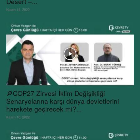
Desert –...
Kasım 14, 2022
🔎COP27 Zirvesi İklim Değişikliği
Senaryolarına karşı dünya devletlerini
harekete geçirecek mi?...
Kasım 10, 2022