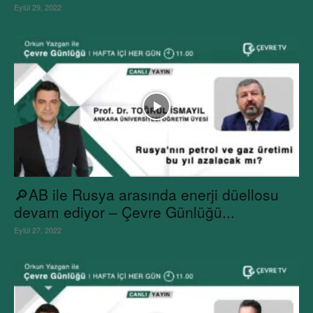
Eylül 29, 2022
🔎AB ile Rusya arasında enerji düellosu
devam ediyor – Çevre Günlüğü...
Eylül 27, 2022