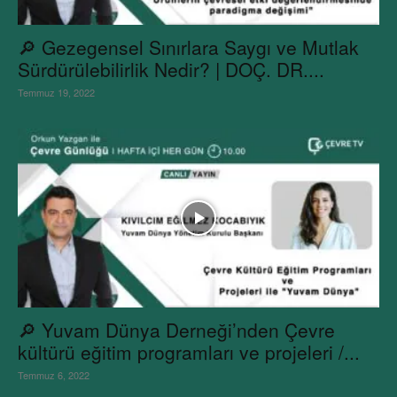
🔎 Gezegensel Sınırlara Saygı ve Mutlak
Sürdürülebilirlik Nedir? | DOÇ. DR....
Temmuz 19, 2022
🔎 Yuvam Dünya Derneği’nden Çevre
kültürü eğitim programları ve projeleri /...
Temmuz 6, 2022