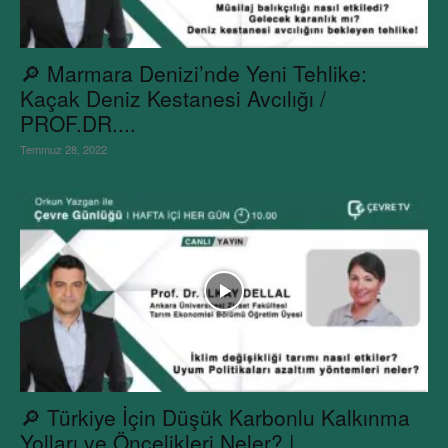
🔎 Marmara Denizi’nde Yeni Tehlike:
Kaçak Deniz Kestanesi Avcılığı /
PROF.DR....
Temmuz 28, 2022
🔎 Türkiye İçin Düşük Karbonlu Kalkınma
Yolları ve Öncelikleri Neler? |...