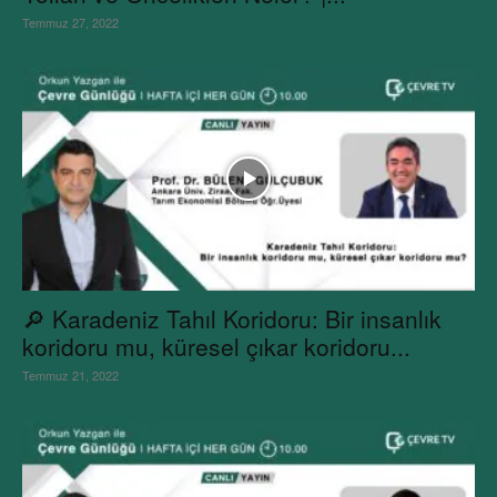
Temmuz 27, 2022
🔎 Karadeniz Tahıl Koridoru: Bir insanlık
koridoru mu, küresel çıkar koridoru...
Temmuz 21, 2022