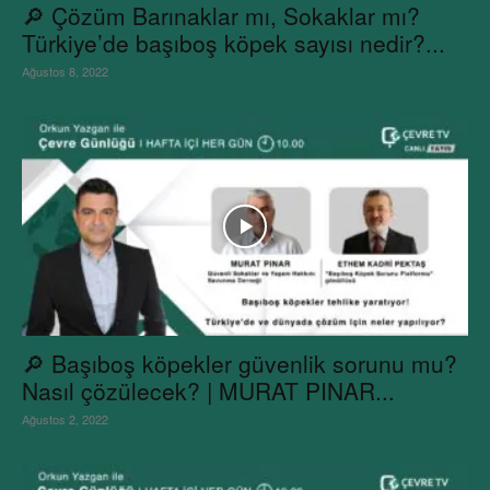
🔎 Çözüm Barınaklar mı, Sokaklar mı?
Türkiye’de başıboş köpek sayısı nedir?...
Ağustos 8, 2022
🔎 Başıboş köpekler güvenlik sorunu mu?
Nasıl çözülecek? | MURAT PINAR...
Ağustos 2, 2022