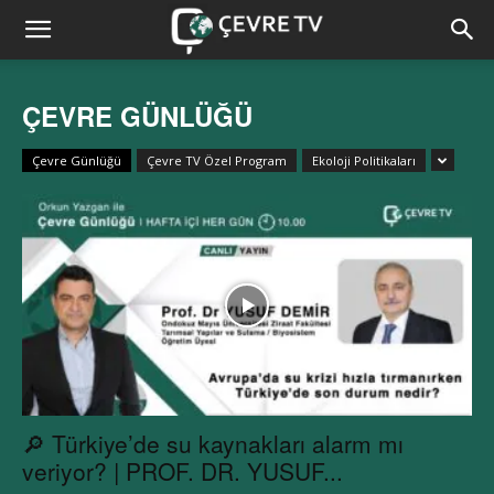
ÇEVRE GÜNLÜĞÜ
Çevre Günlüğü
Çevre TV Özel Program
Ekoloji Politikaları
🔎 Türkiye’de su kaynakları alarm mı
veriyor? | PROF. DR. YUSUF...